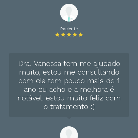
Drogadição
Esquizofrenia Catatônica
Esquizofrenia Hebefrênica
Paciente
Esquizofrenia Paranóide
Estresse
Exibicionismo
Dra. Vanessa tem me ajudado
Fetichismo (Psiquiátrico)
muito, estou me consultando
com ela tem pouco mais de 1
Hiperatividade
ano eu acho e a melhora é
Hipocondríase
notável, estou muito feliz com
Histeria
o tratamento :)
Jogo de azar
Manifestações Neurocomportamentais
Masoquismo