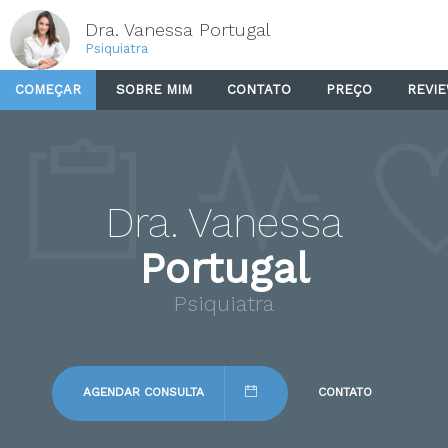
Dra. Vanessa Portugal
Psiquiatra
COMEÇAR
SOBRE MIM
CONTATO
PREÇO
REVI
Dra. Vanessa
Portugal
Psiquiatra
AGENDAR CONSULTA
CONTATO