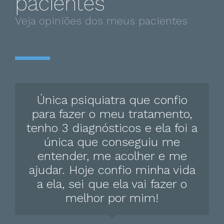
pacientes
Alcoolismo
Veja opiniões dos meus pacientes
Alterações do humor
Alucinações
Anedonia
Anorexia nervosa
Única psiquiatra que confio
Automutilação
para fazer o meu tratamento,
Autismo
tenho 3 diagnósticos e ela foi a
Bulimia Nervosa
única que conseguiu me
Comportamentos de risco
entender, me acolher e me
ajudar. Hoje confio minha vida
Delírio
a ela, sei que ela vai fazer o
Dependência De Heroína
melhor por mim!
Dependência tecnológica
Distúrbios Somatosensoriais