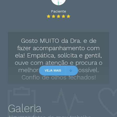
Parafilia
Paciente
Pedofilia
Piromania
Privação Do Sono
Gosto MUITO da Dra. e de
Psicose
fazer acompanhamento com
Psicoses Induzidas Por Substâncias
ela! Empática, solícita e gentil,
Psicoses Alcoólicas
ouve com atenção e procura o
Risco de suicidio
melhor tratamento possível.
VEJA MAIS
Síndrome Das Pernas Inquietas
Confio de olhos fechados!
Síndrome de asperger
Síndrome De Capgras
Síndrome De Munchausen
Galeria
Síndrome de tourette
Paciente